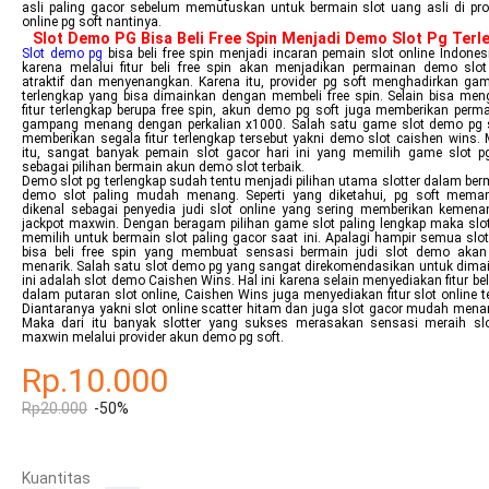
asli paling gacor sebelum memutuskan untuk bermain slot uang asli di prov
online pg soft nantinya.
Slot Demo PG Bisa Beli Free Spin Menjadi Demo Slot Pg Terl
Slot demo pg
bisa beli free spin menjadi incaran pemain slot online Indonesi
karena melalui fitur beli free spin akan menjadikan permainan demo slo
atraktif dan menyenangkan. Karena itu, provider pg soft menghadirkan gam
terlengkap yang bisa dimainkan dengan membeli free spin. Selain bisa me
fitur terlengkap berupa free spin, akun demo pg soft juga memberikan perma
gampang menang dengan perkalian x1000. Salah satu game slot demo pg 
memberikan segala fitur terlengkap tersebut yakni demo slot caishen wins. 
itu, sangat banyak pemain slot gacor hari ini yang memilih game slot p
sebagai pilihan bermain akun demo slot terbaik.
Demo slot pg terlengkap sudah tentu menjadi pilihan utama slotter dalam be
demo slot paling mudah menang. Seperti yang diketahui, pg soft mem
dikenal sebagai penyedia judi slot online yang sering memberikan kemena
jackpot maxwin. Dengan beragam pilihan game slot paling lengkap maka slot
memilih untuk bermain slot paling gacor saat ini. Apalagi hampir semua slo
bisa beli free spin yang membuat sensasi bermain judi slot demo aka
menarik. Salah satu slot demo pg yang sangat direkomendasikan untuk dimai
ini adalah slot demo Caishen Wins. Hal ini karena selain menyediakan fitur beli
dalam putaran slot online, Caishen Wins juga menyediakan fitur slot online t
Diantaranya yakni slot online scatter hitam dan juga slot gacor mudah mena
Maka dari itu banyak slotter yang sukses merasakan sensasi meraih slo
maxwin melalui provider akun demo pg soft.
Rp.10.000
Rp20.000
-50%
Kuantitas