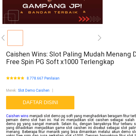
Caishen Wins: Slot Paling Mudah Menang
Free Spin PG Soft x1000 Terlengkap
8.778.667 Penilaian
Merek
:
Slot Demo Caishen
DAFTAR DISINI
Caishen wins
menjadi slot demo pg soft yang menghadirkan beragam fitur ter
pemain demo slot hari ini. Hal ini menjadikan slot caishen sebagai salah 
demo pg yang sangat menarik. Selain itu, dengan banyaknya fitur terbaru sl
yang dihadirkan menjadikan game slot caishen ini disebut sebagai slot pal
menang. Beberapa fitur menarik yang bisa dimainkan melalui akun demo slo
yakni free spin dan juga perkalian slot x1000. Dengan banyaknya fitur slot 